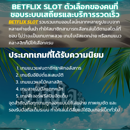
BETFLIX SLOT ตัวเลือกของคนที่
ชอบระบบเสถียรและบริการรวดเร็ว
BETFLIX SLOT
รวบรวมเกมออนไลน์หลากหลายรูปแบบจาก
หลายค่ายชั้นนำ ทำให้สมาชิกสามารถเลือกเล่นได้ตามสไตล์ที่
ชอบ ไม่ว่าจะเป็นเกมภาพสวย เกมโบนัสแตกง่าย หรือเกมแนว
คลาสสิกก็มีให้เลือกครบ
ประเภทเกมที่ได้รับความนิยม
เกมแนวแฟนตาซีกราฟิกอลังการ
เกมธีมอียิปต์และสมบัติ
เกมแนวผลไม้คลาสสิก
เกมสายโบนัสแตกหนัก
เกมฟีเจอร์ฟรีสปินจัดเต็ม
จุดสำคัญคือทุกเกมถูกออกแบบให้เล่นง่าย ภาพคมชัด และ
รองรับมือถือเต็มระบบ ทำให้เล่นได้ลื่นแม้ใช้อินเทอร์เน็ตทั่วไป