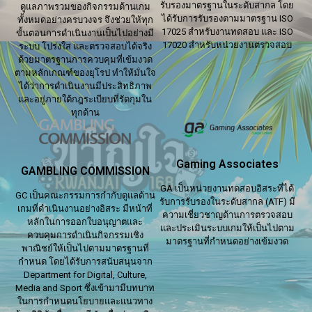
รับรองมาตรฐานในระดับสากล โดย
ดูแลภาพรวมของกิจกรรมด้านเกม
ได้รับการรับรองตามมาตรฐาน ISO
ทั้งหมดอย่างครบวงจร จึงช่วยให้ทุก
17025 สำหรับงานทดสอบ และ ISO
ขั้นตอนการดำเนินงานเป็นไปอย่างมี
17020 สำหรับหน่วยงานตรวจสอบ
ระบบ โปร่งใส และตรวจสอบได้จริง
ด้วยมาตรฐานการควบคุมที่เข้มงวด
ตามหลักเกณฑ์ของยุโรป ทำให้มั่นใจ
ได้ว่าการดำเนินงานมีประสิทธิภาพ
และอยู่ภายใต้กฎระเบียบที่รัดกุมใน
ทุกด้าน
Gaming Associates
GAMBLING COMMISSION
GA เป็นหน่วยงานทดสอบอิสระที่ได้
GC เป็นคณะกรรมการกำกับดูแลด้าน
รับการรับรองในระดับสากล (ATF) มี
เกมที่ดำเนินงานอย่างอิสระ มีหน้าที่
ความเชี่ยวชาญด้านการตรวจสอบ
หลักในการออกใบอนุญาตและ
และประเมินระบบเกมให้เป็นไปตาม
ควบคุมการดำเนินกิจกรรมเชิง
มาตรฐานที่กำหนดอย่างเข้มงวด
พาณิชย์ให้เป็นไปตามมาตรฐานที่
กำหนด โดยได้รับการสนับสนุนจาก
Department for Digital, Culture,
Media and Sport ซึ่งเข้ามามีบทบาท
ในการกำหนดนโยบายและแนวทาง