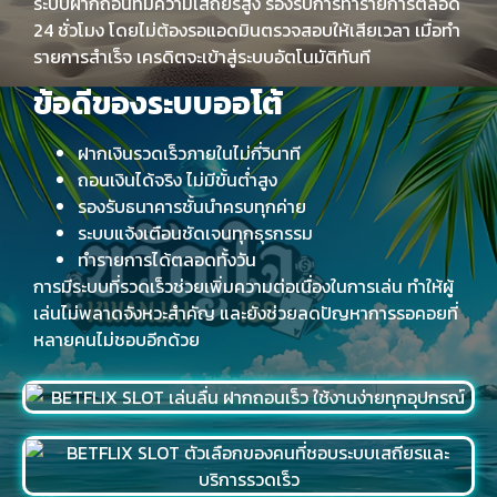
ระบบฝากถอนที่มีความเสถียรสูง รองรับการทำรายการตลอด
24 ชั่วโมง โดยไม่ต้องรอแอดมินตรวจสอบให้เสียเวลา เมื่อทำ
รายการสำเร็จ เครดิตจะเข้าสู่ระบบอัตโนมัติทันที
ข้อดีของระบบออโต้
ฝากเงินรวดเร็วภายในไม่กี่วินาที
ถอนเงินได้จริง ไม่มีขั้นต่ำสูง
รองรับธนาคารชั้นนำครบทุกค่าย
ระบบแจ้งเตือนชัดเจนทุกธุรกรรม
ทำรายการได้ตลอดทั้งวัน
การมีระบบที่รวดเร็วช่วยเพิ่มความต่อเนื่องในการเล่น ทำให้ผู้
เล่นไม่พลาดจังหวะสำคัญ และยังช่วยลดปัญหาการรอคอยที่
หลายคนไม่ชอบอีกด้วย