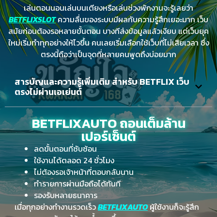
เล่นตอนนอนเล่นบนเตียงหรือเล่นช่วงพักงานจะรู้เลยว่า
BETFLIXSLOT
ความลื่นของระบบมีผลกับความรู้สึกเยอะมาก เว็บ
สมัยก่อนต้องรอหลายขั้นตอน บางทีส่งข้อมูลแล้วเงียบ แต่เว็บยุค
ใหม่เริ่มทำทุกอย่างให้ไวขึ้น คนเลยเริ่มเลือกใช้เว็บที่ไม่เสียเวลา ซึ่ง
ตรงนี้ถือว่าเป็นจุดที่หลายคนพูดถึงบ่อยมาก
สารบัญและความรู้เพิ่มเติม สำหรับ BETFLIX เว็บ
ตรงไม่ผ่านเอเย่นต์
BETFLIXAUTO ถอนเต็มล้าน
เปอร์เซ็นต์
ลดขั้นตอนที่ซับซ้อน
ใช้งานได้ตลอด 24 ชั่วโมง
ไม่ต้องรอเจ้าหน้าที่ตอบกลับนาน
ทำรายการผ่านมือถือได้ทันที
รองรับหลายธนาคาร
เมื่อทุกอย่างทำงานรวดเร็ว
BETFLIXAUTO
ผู้ใช้งานก็จะรู้สึก